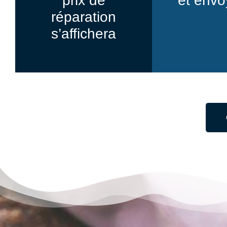
prix de
et envo
réparation
s’affichera