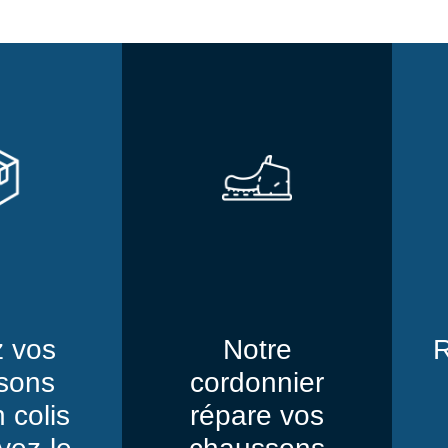
z vos
Notre
R
sons
cordonnier
 colis
répare vos