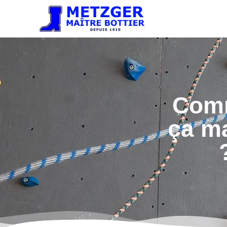
Com
ça m