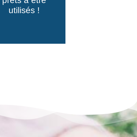
prêts à être
utilisés !