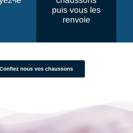
yez-le
chaussons
puis vous les
renvoie
Confiez nous vos chaussons